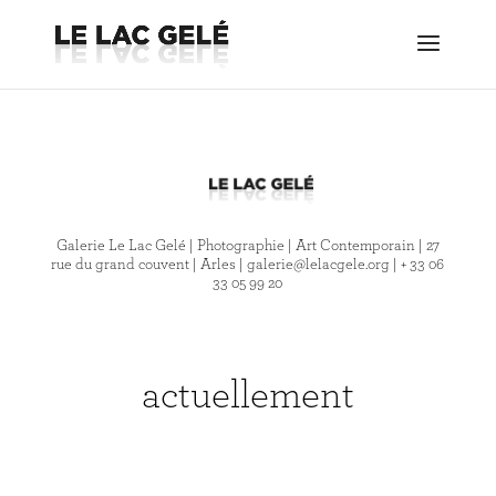
Galerie Le Lac Gelé | Photographie | Art Contemporain | 27
rue du grand couvent | Arles | galerie@lelacgele.org | + 33 06
33 05 99 20
actuellement